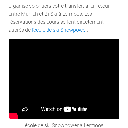
organise volontiers votre transfert aller-retour
entre Munich et Bi-Ski à Lermoos. Les
réservations des cours se font directement
auprès de
l’école de ski Snowpower
.
école de ski Snowpower à Lermoos