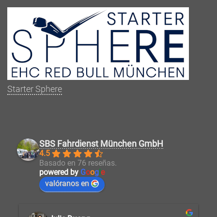
Starter Sphere
SBS Fahrdienst München GmbH
4.5
Basado en 76 reseñas.
powered by
G
o
o
g
l
e
valóranos en