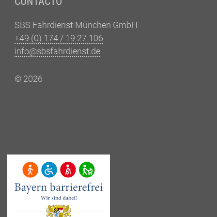
CONTACTO
SBS Fahrdienst München GmbH
+49 (0) 174 / 19 27 106
info@sbsfahrdienst.de
© 2026