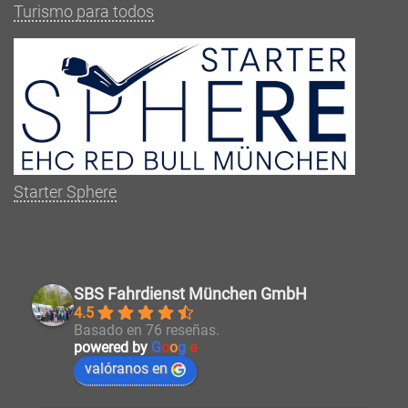
Turismo para todos
Starter Sphere
SBS Fahrdienst München GmbH
4.5
Basado en 76 reseñas.
powered by
G
o
o
g
l
e
valóranos en