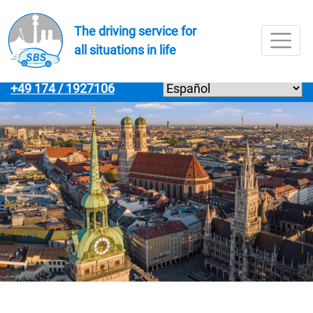
Zur Navigation springenZur Navigation springen
Zum Inhalt springenZum Inhalt springen
Zur Fußzeile springenZur Fußzeile springen
The driving service for
all situations in life
Menü
+49 174 / 1927106