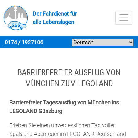
Zur Navigation springenZur Navigation springen
Zum Inhalt springenZum Inhalt springen
Zur Fußzeile springenZur Fußzeile springen
Der Fahrdienst für
alle Lebenslagen
Menü
0174 / 1927106
BARRIEREFREIER AUSFLUG VON
MÜNCHEN ZUM LEGOLAND
Barrierefreier Tagesausflug von München ins
LEGOLAND Günzburg
Erleben Sie einen unvergesslichen Tag voller
Spaß und Abenteuer im LEGOLAND Deutschland