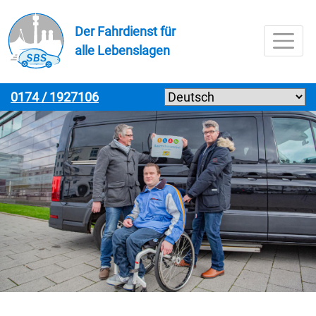
Zur Navigation springenZur Navigation springen
Zum Inhalt springenZum Inhalt springen
Zur Fußzeile springenZur Fußzeile springen
Der Fahrdienst für
alle Lebenslagen
Menü
0174 / 1927106