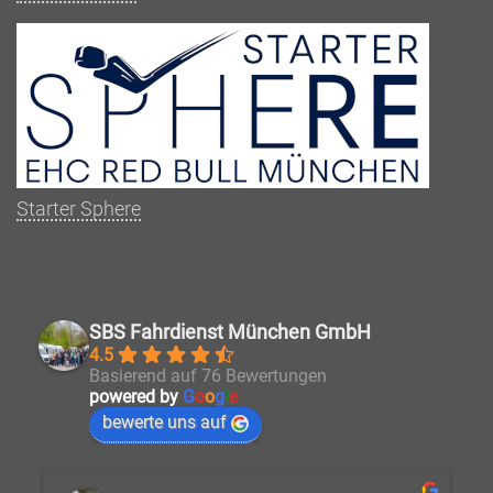
Starter Sphere
SBS Fahrdienst München GmbH
4.5
Basierend auf 76 Bewertungen
powered by
G
o
o
g
l
e
bewerte uns auf