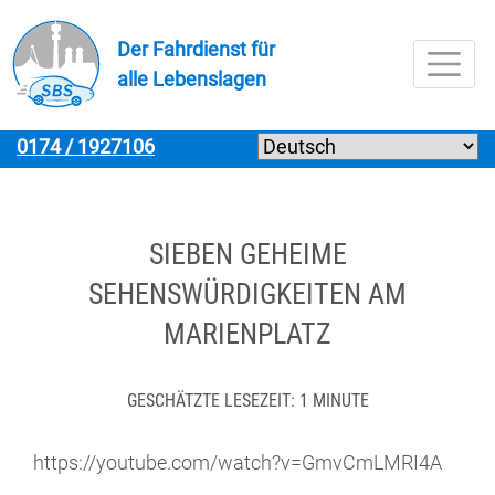
Zur Navigation springenZur Navigation springen
Zum Inhalt springenZum Inhalt springen
Zur Fußzeile springenZur Fußzeile springen
Der Fahrdienst für
alle Lebenslagen
Menü
0174 / 1927106
SIEBEN GEHEIME
SEHENSWÜRDIGKEITEN AM
MARIENPLATZ
GESCHÄTZTE LESEZEIT: 1 MINUTE
https://youtube.com/watch?v=GmvCmLMRI4A