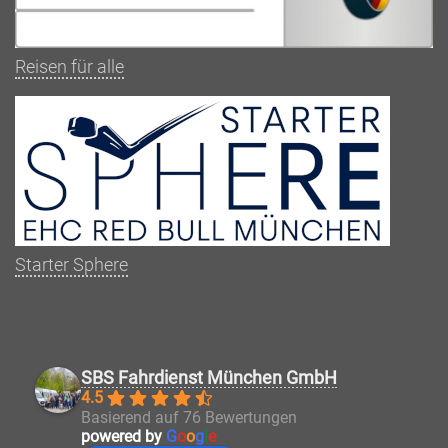
Reisen für alle
Starter Sphere
SBS Fahrdienst München GmbH
4.5
Basierend auf 76 Bewertungen
powered by
G
o
o
g
l
e