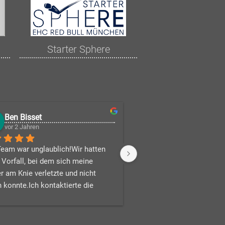
Starter Sphere
Ben Bisset
1990sbb
vor 2 Jahren
vor 2 Jahren
eam war unglaublich!Wir hatten 
 Vorfall, bei dem sich meine 
r am Knie verletzte und nicht 
 konnte.Ich kontaktierte die 
, um einen Rollstuhl zu mieten, 
m nächsten Morgen wurde der 
tuhl in unserer Wohnung 