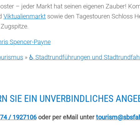
Kloster – jeder Markt hat seinen eigenen Zauber! Kom
d
Viktualienmarkt
sowie den Tagestouren Schloss He
Zugspitze.
hris Spencer-Payne
Tourismus
»
♿ Stadtrundführungen und Stadtrundfa
N SIE EIN UNVERBINDLICHES ANGE
74 / 1927106
oder per eMail unter
tourism@sbsfah