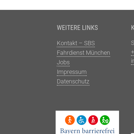
Fußzeile
WEITERE LINKS
Kontakt – SBS
+
Fahrdienst München
i
Jobs
Impressum
Datenschutz