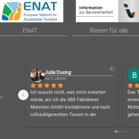
ENAT
Reisen für alle
Julie Duong
vor 2 Jahren
Ich wusste nicht, was mich erwarten 
Das T
en
würde, als ich die SBS Fahrdienst 
einen
München GmbH kontaktierte und nach 
Mutte
rollstuhlgerechten Touren in der 
gehen
Umgebung suchte. Phillipp war geduldig 
Firma
und beantwortete alle meine Fragen, 
und a
während er eine tolle Reiseroute für 
Rolls