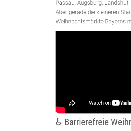
Passau, Augsburg, Landshut, 
Aber gerade die kleineren St
Weihnachtsmärkte Bayerns m
♿ Barrierefreie Wei