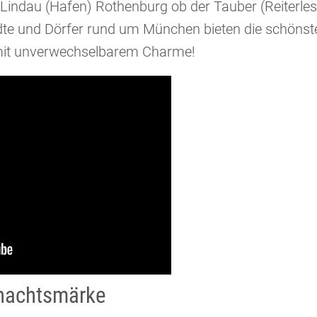
Lindau (Hafen) Rothenburg ob der Tauber (Reiterle
ädte und Dörfer rund um München bieten die schöns
it unverwechselbarem Charme!
hnachtsmärke