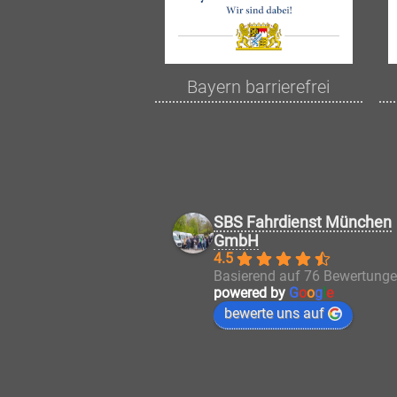
Bayern barrierefrei
SBS Fahrdienst München
GmbH
4.5
Basierend auf 76 Bewertung
powered by
G
o
o
g
l
e
bewerte uns auf