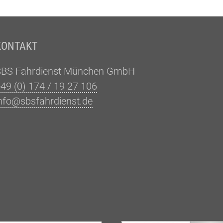
KONTAKT
SBS Fahrdienst München GmbH
49 (0) 174 / 19 27 106
nfo@sbsfahrdienst.de