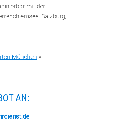
binierbar mit der
rrenchiemsee, Salzburg,
hrten München
»
BOT AN:
rdienst.de