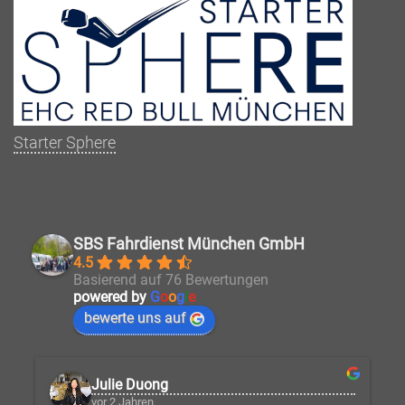
Starter Sphere
SBS Fahrdienst München GmbH
4.5
Basierend auf 76 Bewertungen
powered by
G
o
o
g
l
e
bewerte uns auf
Julie Duong
vor 2 Jahren