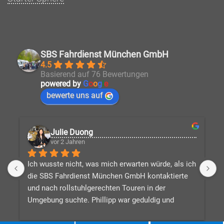
SBS Fahrdienst München GmbH
4.5
Basierend auf 76 Bewertungen
powered by
G
o
o
g
l
e
bewerte uns auf
Julie Duong
vor 2 Jahren
Ich wusste nicht, was mich erwarten würde, als ich 
D
die SBS Fahrdienst München GmbH kontaktierte 
V
und nach rollstuhlgerechten Touren in der 
v
Umgebung suchte. Phillipp war geduldig und 
d
beantwortete alle meine Fragen, während er eine 
n
tolle Reiseroute für mich zusammenstellte, 
W