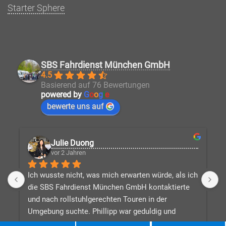
Starter Sphere
SBS Fahrdienst München GmbH
4.5
Basierend auf 76 Bewertungen
powered by
G
o
o
g
l
e
bewerte uns auf
Julie Duong
vor 2 Jahren
Ich wusste nicht, was mich erwarten würde, als ich 
D
die SBS Fahrdienst München GmbH kontaktierte 
V
und nach rollstuhlgerechten Touren in der 
v
Umgebung suchte. Phillipp war geduldig und 
d
beantwortete alle meine Fragen, während er eine 
n