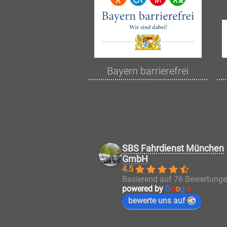
Bayern barrierefrei
SBS Fahrdienst München
GmbH
4.5
Basierend auf 76 Bewertung
powered by
G
o
o
g
l
e
bewerte uns auf