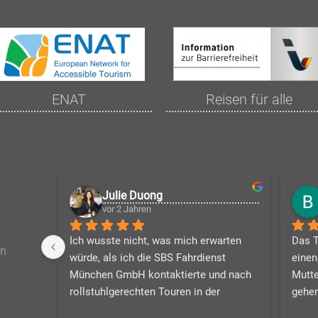
ENAT
Reisen für alle
Julie Duong
vor 2 Jahren
Ich wusste nicht, was mich erwarten 
Das T
en
würde, als ich die SBS Fahrdienst 
einen
München GmbH kontaktierte und nach 
Mutte
rollstuhlgerechten Touren in der 
gehen
Umgebung suchte. Phillipp war geduldig 
Firma