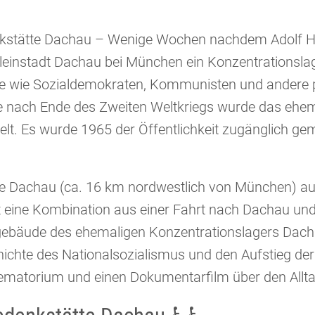
enkstätte Dachau – Wenige Wochen nachdem Adolf Hi
leinstadt Dachau bei München ein Konzentrationslage
ne wie Sozialdemokraten, Kommunisten und andere p
e nach Ende des Zweiten Weltkriegs wurde das ehem
t. Es wurde 1965 der Öffentlichkeit zugänglich ge
e Dachau (ca. 16 km nordwestlich von München) auf
t eine Kombination aus einer Fahrt nach Dachau un
lgebäude des ehemaligen Konzentrationslagers Dach
hichte des Nationalsozialismus und den Aufstieg de
rematorium und einen Dokumentarfilm über den Allt