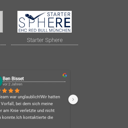
Starter Sphere
Ben Bisset
1990sbb
vor 2 Jahren
vor 2 Jahren
eam war unglaublich!Wir hatten 
 Vorfall, bei dem sich meine 
r am Knie verletzte und nicht 
 konnte.Ich kontaktierte die 
, um einen Rollstuhl zu mieten, 