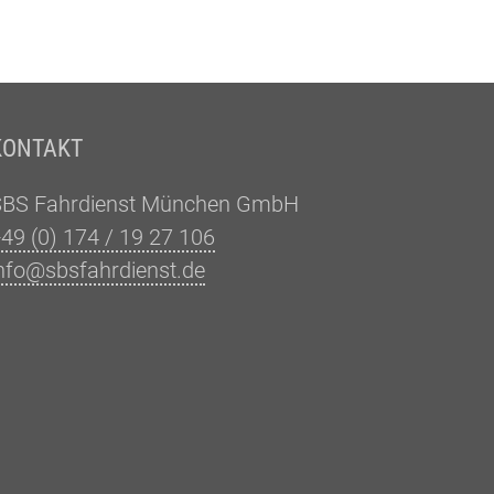
KONTAKT
SBS Fahrdienst München GmbH
49 (0) 174 / 19 27 106
nfo@sbsfahrdienst.de