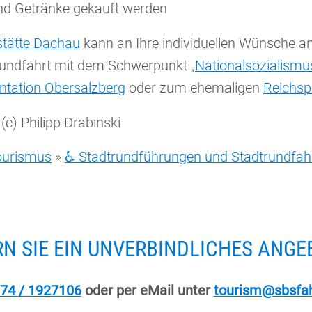
nd Getränke gekauft werden
tätte Dachau
kann an Ihre individuellen Wünsche a
rundfahrt mit dem Schwerpunkt „
Nationalsozialism
ntation Obersalzberg
oder zum ehemaligen
Reichsp
c) Philipp Drabinski
Tourismus
»
♿ Stadtrundführungen und Stadtrundfa
N SIE EIN UNVERBINDLICHES ANGE
74 / 1927106
oder per eMail unter
tourism@sbsfah