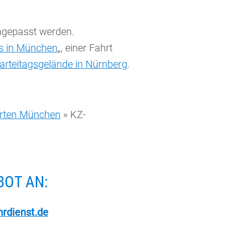
ngepasst werden.
us in München
„, einer Fahrt
arteitagsgelände in Nürnberg
.
hrten München
»
KZ-
BOT AN:
rdienst.de